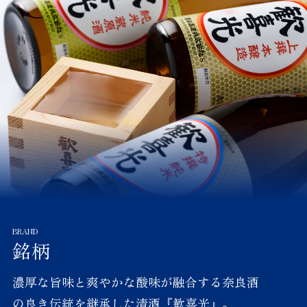
2025.06.11
受賞
VIEW MORE
「インターナショナルワイン
チャレンジ2025」にて『純
米吟醸 初穂乃香』がシルバー
メダル、『歓喜光 純米大吟
醸』がブロンズメダル、『歓
喜光 純米吟醸「小さな喜
び」』が大会推奨酒に選ばれ
ました。
銘柄
2025.05.25
受賞
濃厚な旨味と爽やかな酸味が融合する
奈良酒
VIEW MORE
の良き伝統を継承した清酒『歓喜光』。