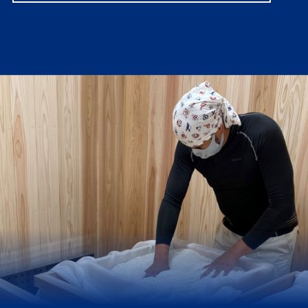
VIEW MORE
「Kura Master2026」にて
『純米吟醸 初穂乃香』が最高
位のプラチナ賞、『歓喜光 純
米吟醸「小さな喜び」』が金
賞に選ばれました。
2026.05.11
受賞
VIEW MORE
「ワイングラスでおいしい日