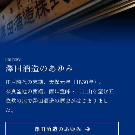
2026.08.02
NEW
お知らせ
VIEW MORE
8月8日（土）、「酒のやま
澤田酒造のあゆみ
や」O-CAT店（大阪市浪速
区）にて推奨販売会を開催し
江戸時代の末期、天保元年（1830年）。
ます。一部商品につきまして
は、無料でご試飲いただけま
奈良盆地の西端、西に霊峰・二上山を望む五
す。ぜひこの機会に、お気軽
位堂の地で澤田酒造の歴史がはじまりまし
にお立ち寄りください。
た。
2026.08.01
NEW
お知らせ
澤田酒造のあゆみ