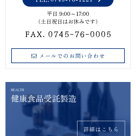
純米 蔵原酒』が酒テイスティ
ング部門にてダブルゴールド
平日 9:00～17:00
に選ばれました。
（土日祝日はお休みです）
FAX. 0745-76-0005
2024.08.05
受賞
メールでのお問い合わせ
VIEW MORE
「インターナショナルワイン
チャレンジ2024」にて『歓
健康食品受託製造
喜光 純米大吟醸』がブロンズ
メダル、『歓喜光 純米吟醸
「小さな喜び」』が大会推奨
酒に選ばれました。