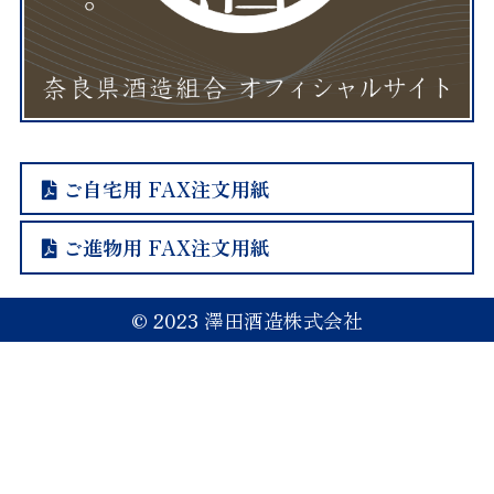
2023.06.06
受賞
ご自宅用 FAX注文用紙
VIEW MORE
ご進物用 FAX注文用紙
「インターナショナルワイン
チャレンジ2023」にて『歓
© 2023 澤田酒造株式会社
喜光 純米吟醸「小さな喜
び」』がブロンズメダル、
『純米吟醸 初穂乃香』が大会
推奨酒に選ばれました。
2023.05.25
受賞