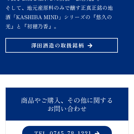
そして、地元産原料のみで醸す正真正銘の地
酒「KASHIBA MIND」シリーズの『悠久の
「ワイングラスでおいしい日
光』と『初穂乃香』。
本酒アワード2025」にて
『歓喜光 純米吟醸「小さな喜
び」』が最高金賞に、『歓喜
澤田酒造の取扱銘柄
光 純米大吟醸』と『純米吟醸
「初穂乃香」』が金賞に選ば
れました。
2025.02.25
受賞
VIEW MORE
商品やご購入、その他に関する
お問い合わせ
「ミラノ酒チャレンジ202
4」にて『歓喜光 純米吟醸
0745-78-1221
TEL.
「小さな喜び」』と『歓喜光