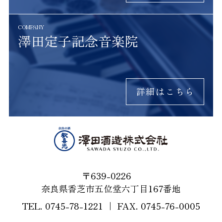
2024.06.07
受賞
澤田定子記念音楽院
VIEW MORE
「ワイングラスでおいしい日
本酒アワード2024」にて
『歓喜光 純米大吟醸』と『歓
喜光 純米吟醸「小さな喜
び」』が金賞に選ばれまし
た。
2024.02.26
受賞
639-0226
奈良県香芝市五位堂六丁目167番地
VIEW MORE
0745-78-1221
0745-76-0005