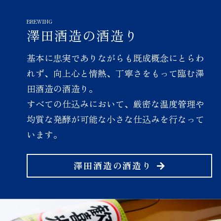
本酒アワード2026」にて
『歓喜光 純米吟醸「小さな喜
び」』が金賞に選ばれまし
澤田酒造の酒造り
た。
基本に忠実でありながらも既成概念にとらわ
れず、
向上心と情熱、丁寧さをもって臨む澤
2026.03.11
受賞
田酒造の酒造り。
すべての仕込みにおいて、厳密な温度管理や
VIEW MORE
均質な発酵が
可能な小さな仕込みを行なって
います。
「Kura Master2025」にて
澤田酒造の酒造り
『歓喜光 純米吟醸「小さな喜
び」』が金賞に選ばれまし
た。