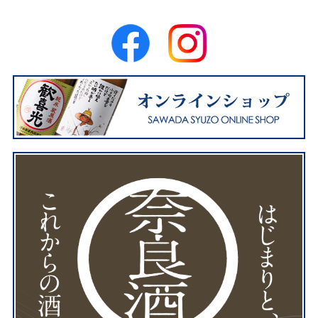
「ミラノ酒チャレンジ202
3」にて『歓喜光 純米吟醸
「小さな喜び」』と『悠久の
光 純米』が酒テイスティング
部門にてダブル金賞に選ばれ
ました。
2023.07.10
受賞
VIEW MORE
「Kura Master2023」にて
『歓喜光 純米大吟醸』が最高
位のプラチナ賞に選ばれまし
た。